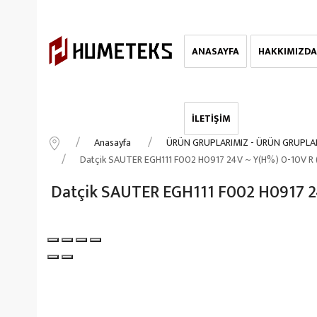
ANASAYFA
HAKKIMIZDA
İLETİŞİM
Anasayfa
ÜRÜN GRUPLARIMIZ - ÜRÜN GRUPLA
Datçik SAUTER EGH111 F002 H0917 24V ~ Y(H%) 0-10V R 
Datçik SAUTER EGH111 F002 H0917 24